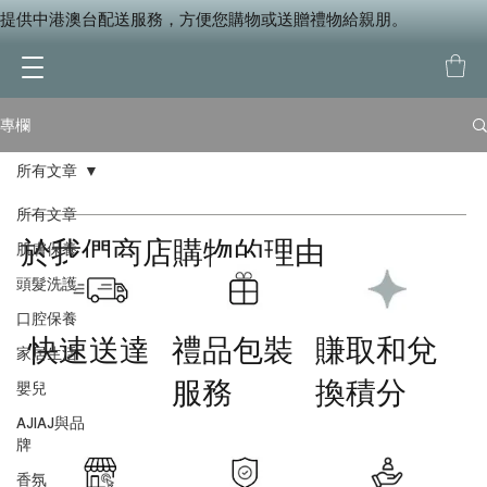
提供中港澳台配送服務，方便您購物或送贈禮物給親朋。
專欄
所有文章
所有文章
於我們商店購物的理由
肌膚保養
頭髮洗護
口腔保養
快速送達
禮品包裝
賺取和兌
家居生活
服務
換積分
嬰兒
AJIAJ與品
牌
香氛