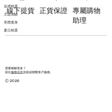
送禮精選
線下提貨
正貨保證
專屬購物
主題測驗
助理
美體瘦身
夏日精選
需要瞭解更多？
前往
服務信息
頁面或聯繫客戶服務。
Ⓒ 2026