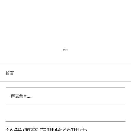
留言
撰寫留言......
從內而外真實滋養：Activist 馬努卡蜂蜜全
系列日常使用攻略