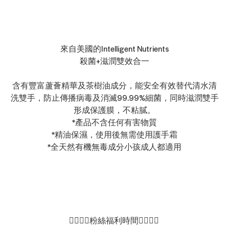
來自美國的Intelligent Nutrients
殺菌+滋潤雙效合一
含有豐富蘆薈精華及茶樹油成分，能安全有效替代清水清
洗雙手，防止傳播病毒及消滅99.99%細菌，同時滋潤雙手
形成保護膜，不粘膩。
*產品不含任何有害物質
*精油保濕，使用後無需使用護手霜
*全天然有機無毒成分小孩成人都適用
👇🏻👇🏻粉絲福利時間👇🏻👇🏻 