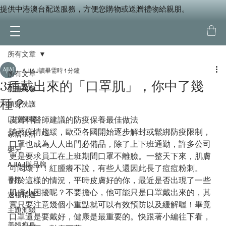
提供中港澳台配送服務，方便您購物或送贈禮物給親朋。
所有文章
AJIAJ
讀畢需時 1 分鐘
所有文章
3種戴出來的「口罩肌」，你中了幾
肌膚保養
種？
頭髮洗護
口腔保養
皮膚科醫師建議的防疫保養最佳做法
隨著疫情趨緩，歐亞各國開始逐步解封或鬆綁防疫限制，
家居生活
口罩也成為人人出門必備品，除了上下班通勤，許多公司
嬰兒
更是要求員工在上班期間口罩不離臉。一整天下來，肌膚
AJIAJ與品牌
可悶壞了！紅腫癢不說，有些人還因此長了痘痘粉刺。
香氛
對於這樣的情況，平時皮膚好的你，最近是否出現了一些
肌膚小困擾呢？不要擔心，他可能只是口罩戴出來的，其
送禮精選
實只要注意幾個小重點就可以有效預防以及緩解喔！畢竟
主題測驗
口罩還是要戴好，健康是最重要的。快跟著小編往下看，
美體瘦身