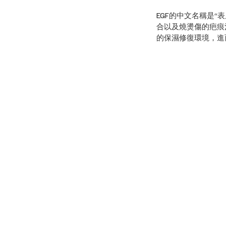
EGF的中文名稱是
合以及燒燙傷的疤痕
的保濕修復環境，進