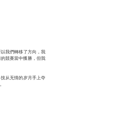
所以我們轉移了方向，我
間的競賽當中獲勝，但我
科技从无情的岁月手上夺
。