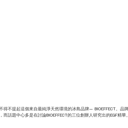
得不提起這個來自最純淨天然環境的冰島品牌—  BIOEFFECT。
而話題中心多是在討論BIOEFFECT的三位創辦人研究出的EGF精華