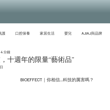
洗護
口腔保養
家居生活
嬰兒
AJIAJ與品牌
4 分鐘
，十週年的限量“藝術品”
1日
BIOEFFECT｜你相信…科技的厲害嗎？