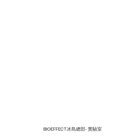
BIOEFFECT冰島總部- 實驗室