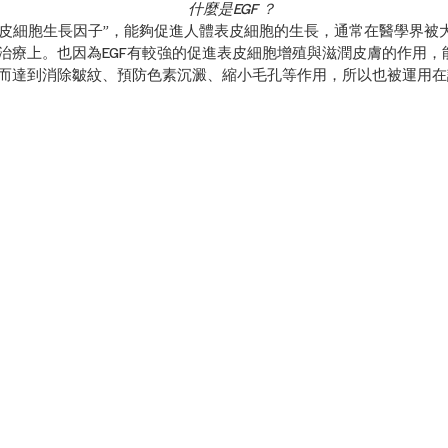
什麼是EGF ？
“表皮細胞生長因子”，能夠促進人體表皮細胞的生長，通常在醫學界被
治療上。也因為EGF有較強的促進表皮細胞增殖與滋潤皮膚的作用，
而達到消除皺紋、預防色素沉澱、縮小毛孔等作用，所以也被運用在