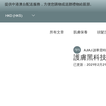
提供中港澳台配送服務，方便您購物或送贈禮物給親朋。
HKD (HK$)
所有文章
肌膚保養
頭髮
AJIAJ
讀畢需時 
美體瘦身
夏日精選
護膚黑科技
已更新：
2021年2月2