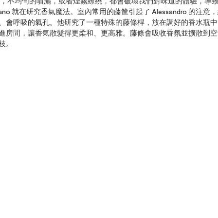
dro 發現，不均勻的噴灑，或者煙霧繚繞，都會破壞我們對味道的體驗，
i Milano 就在研究香氣魔法。室內常用的藤筐引起了 Alessandro 
、會呼吸的氣孔。他研究了一種特殊的藤條桿，放在調好的香水瓶中
房間，讓香氣散髮得更柔和、更高雅。藤條會吸收香氛並擴散到空氣中，A
枝。