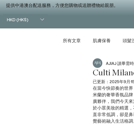
提供中港澳台配送服務，方便您購物或送贈禮物給親朋。
HKD (HK$)
所有文章
肌膚保養
頭髮
AJIAJ
讀畢需時 
美體瘦身
夏日精選
Culti 
已更新：
2025年9月1
在當今快節奏的世界，
米蘭的奢華香氛品牌
廣夥伴，我們今天來
於小眾美妝的精選，
直非常低調，卻是鼻祖級別
覺藝術融入生活格調。創