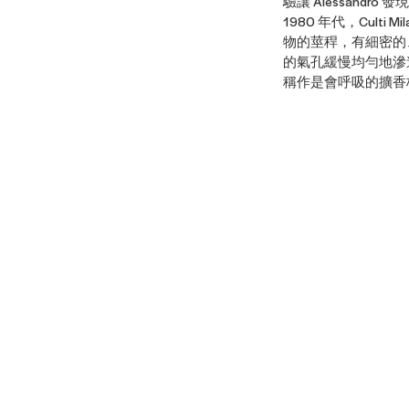
驗讓 Alessan
1980 年代，Cult
物的莖稈，有細密的
的氣孔緩慢均勻地滲進
稱作是會呼吸的擴香