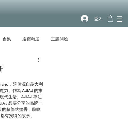
登入
香氛
送禮精選
主題測驗
新
lano，這個源自義大利
作為 AJIAJ 的推
生活。AJIAJ 專注
AJ 想要分享的品牌一
創了經典的藤條式擴香，將嗅
香味都有獨特的故事。