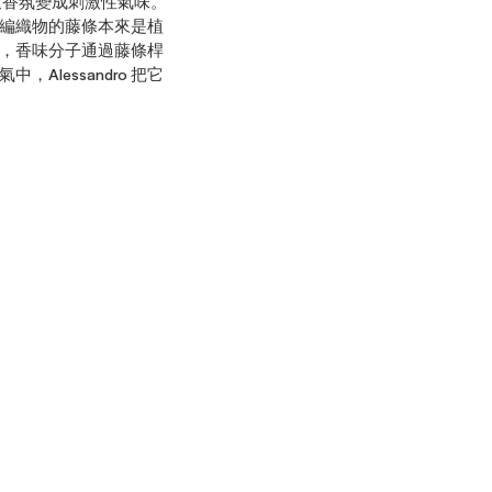
導致香氛變成刺激性氣味。
的注意，編織物的藤條本來是植
，香味分子通過藤條桿
lessandro 把它