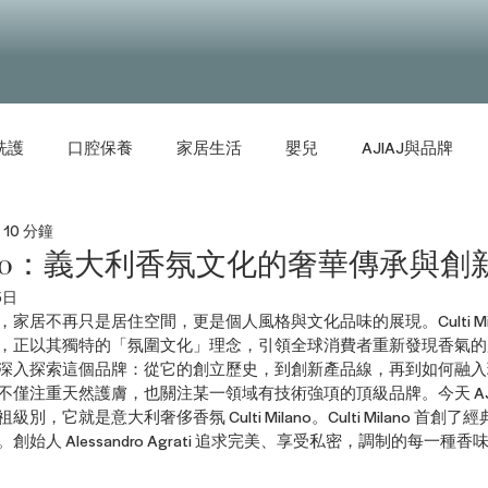
洗護
口腔保養
家居生活
嬰兒
AJIAJ與品牌
10 分鐘
Milano：義大利香氛文化的奢華傳承與創
5日
家居不再只是居住空間，更是個人風格與文化品味的展現。Culti Mi
，正以其獨特的「氛圍文化」理念，引領全球消費者重新發現香氣的魔力。
深入探索這個品牌：從它的創立歷史，到創新產品線，再到如何融入現代
不僅注重天然護膚，也關注某一領域有技術強項的頂級品牌。今天 AJI
，它就是意大利奢侈香氛 Culti Milano。Culti Milano 首
始人 Alessandro Agrati 追求完美、享受私密，調制的每一種