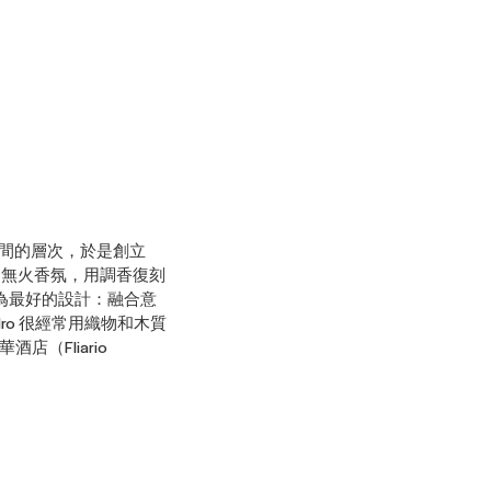
升空間的層次，於是創立 
師發明無火香氛，用調香復刻
在做他認為最好的設計：融合意
dro 很經常用織物和木質
Fliario 