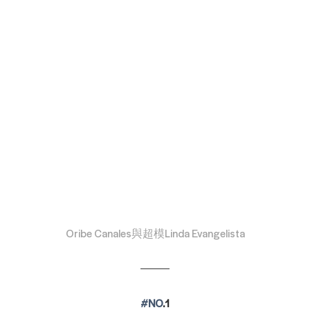
Oribe Canales與超模Linda Evangelista
#NO
.1