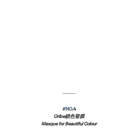
#NO
.4
Oribe鎖色發膜
Masque for Beautiful Colour