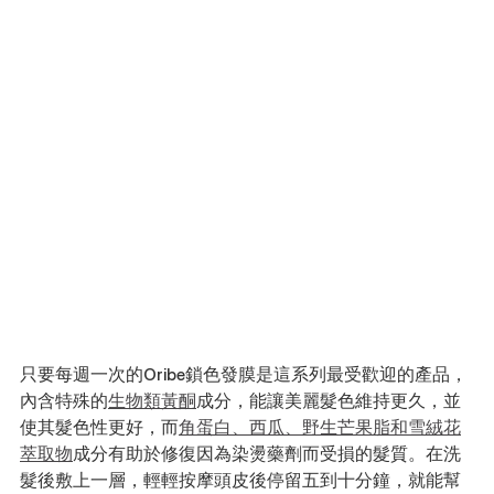
只要每週一次的Oribe鎖色發膜是這系列最受歡迎的產品，
內含特殊的
生物類黃酮
成分，能讓美麗髮色維持更久，並
使其髮色性更好，而
角蛋白、西瓜、野生芒果脂和雪絨花
萃取物
成分有助於修復因為染燙藥劑而受損的髮質。在洗
髮後敷上一層，輕輕按摩頭皮後停留五到十分鐘，就能幫