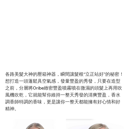
各路美髮大神的壓箱神器，瞬間讓髮根“立正站好”的秘密！
想打造一頭蓬鬆具空氣感，發量豐盈的秀發，只要在造型
之前，分層將Oribe緻密豐盈噴霧噴在微濕的頭髮上再用吹
風機吹乾，它就能幫你維持一整天秀發的清爽豐盈，香水
調香師特調的香味，更是讓你一整天都能擁有好心情和好
精神。