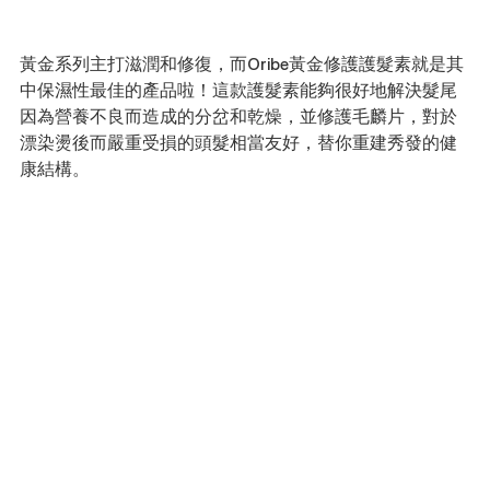
黃金系列主打滋潤和修復，而Oribe黃金修護護髮素就是其
中保濕性最佳的產品啦！這款護髮素能夠很好地解決髮尾
因為營養不良而造成的分岔和乾燥，並修護毛麟片，對於
漂染燙後而嚴重受損的頭髮相當友好，替你重建秀發的健
康結構。