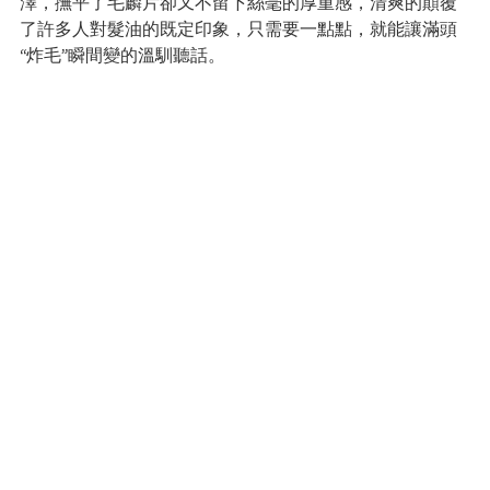
澤，撫平了毛麟片卻又不留下絲毫的厚重感，清爽的顛覆
了許多人對髮油的既定印象，只需要一點點，就能讓滿頭
“炸毛”瞬間變的溫馴聽話。