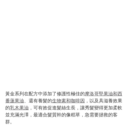
黃金系列在配方中添加了修護性極佳的
摩洛哥堅果油和西
番蓮果油
、還有養髮的
生物素和咖啡因
，以及具滋養效果
的
乳木果油
，可有效促進髮絲生長，讓秀髮變得更加柔軟
並充滿光澤，最適合髮質幹的像稻草，急需要拯救的客
群。