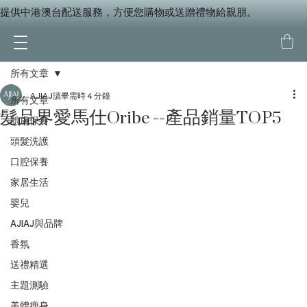
提供中港澳台配送服務，方便您購物或送贈禮物給親朋。
所有文章
AJIAJ
讀畢需時 4 分鐘
所有文章
髮品界愛馬仕Oribe --產品銷量TOP5
肌膚保養
頭髮洗護
口腔保養
家居生活
嬰兒
AJIAJ與品牌
香氛
送禮精選
主題測驗
美體瘦身