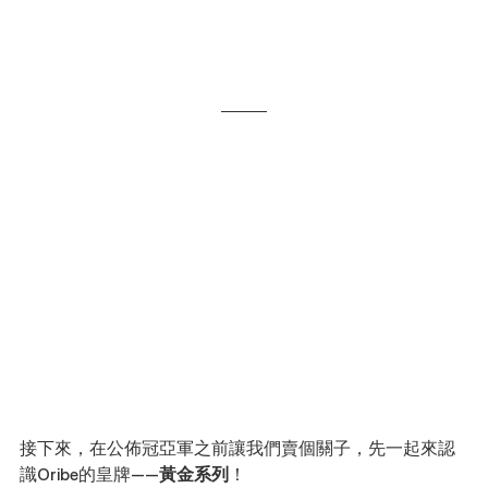
接下來，在公佈冠亞軍之前讓我們賣個關子，先一起來認
識Oribe的皇牌——
黃金系列
！