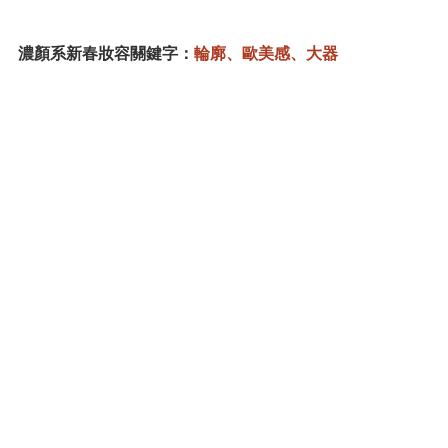
濃顏系新春妝容關鍵字：
輪廓、歐美感、大器