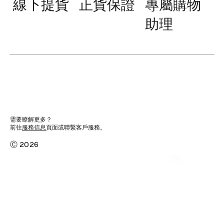
線下提貨
正貨保證
專屬購物
助理
需要瞭解更多？
前往
服務信息
頁面或聯繫客戶服務。
Ⓒ 2026