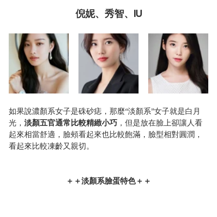
倪妮、秀智、IU
如果說濃顏系女子是硃砂痣，那麼“淡顏系”女子就是白月
光，
淡顏五官通常比較精緻小巧
，但是放在臉上卻讓人看
起來相當舒適，臉頰看起來也比較飽滿，臉型相對圓潤，
看起來比較凍齡又親切。
＋＋淡顏系臉蛋特色＋＋