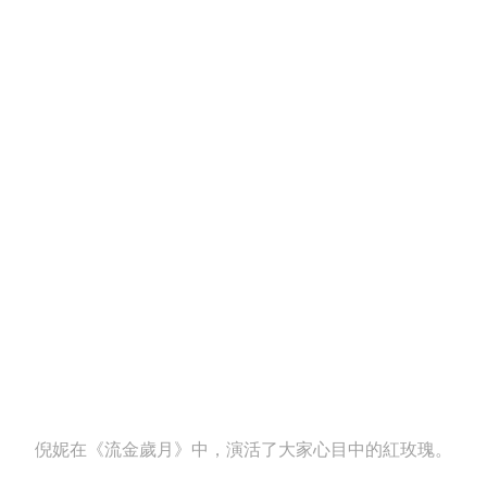
倪妮在《流金歲月》中，演活了大家心目中的紅玫瑰。