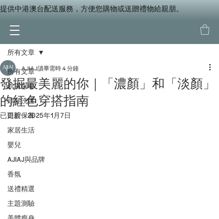
提供中港澳台配送服務，方便您購物或送贈禮物給親朋。
所有文章
AJIAJ
讀畢需時 4 分鐘
所有文章
發掘最美麗的你｜「濃顏」和「淡顏」
肌膚保養
的紅色穿搭指南
頭髮洗護
已更新：
口腔保養
2025年1月7日
家居生活
嬰兒
AJIAJ與品牌
香氛
送禮精選
主題測驗
美體瘦身