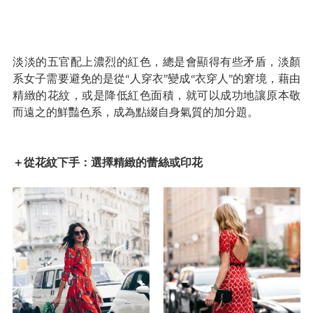
淡淡的五官配上濃烈的紅色，總是會顯得有些矛盾，淡顏
系女子需要避免的是從“人穿衣”變成“衣穿人”的窘境，藉由
精緻的花紋，或是降低紅色面積，就可以成功地讓原本敬
而遠之的鮮豔色系，成為點綴自身氣質的加分題。
＋從花紋下手：選擇精緻的蕾絲或印花