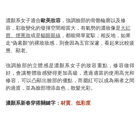
濃顏系女子適合
歐美妝容
，強調臉部的骨骼輪廓以及修
容，彩妝變化的發揮空間相當大，有氣勢的濃妝像是
大紅
唇、煙熏妝
或是
貓眼眼線
，都能簡單駕馭；相反地，如果
走“偽素顏”的裸妝妝感，則會因為五官深邃，看起來比較疲
憊、顯老。
強調臉部的立體感是濃顏系女子的妝容重點，修容做得
好，會讓整體妝感變得更加高級，透過適當的使用高光和
修容，可以凸顯出臉部的優點，而腮紅可以成為兩者之間
的過渡，並為臉部增添血色，散髮光彩。
濃顏系新春穿搭關鍵字：
材質、低彩度