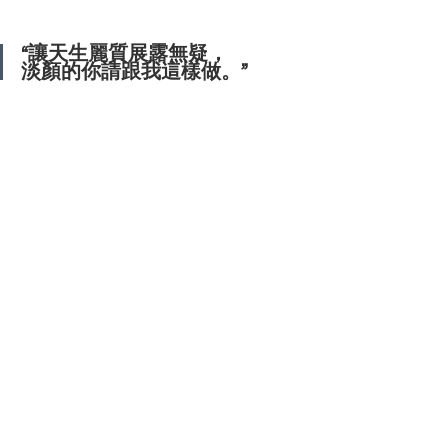
“讓天生麗質展露無疑，
淡顏的你請跟我這樣做。”