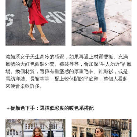
濃顏系女子天生高冷的感覺，如果再遇上材質硬挺、充滿
氣勢的大紅色西裝外套、褲裝等等，會加深“生人勿近”的氣
場。換個材質，選擇有垂墜感的厚重毛衣、針織衫，或是
雪紡洋裝、長裙等等，配上較休閒的平底鞋，整個人看起
來便會柔軟許多。
＋從顏色下手：選擇低彩度的暖色系搭配