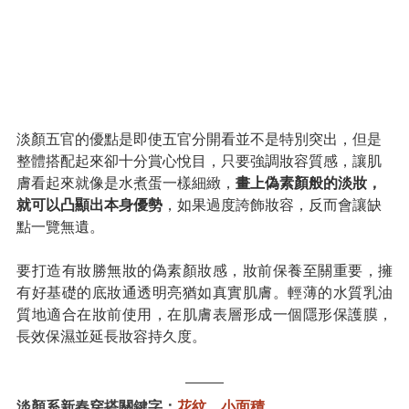
淡顏五官的優點是即使五官分開看並不是特別突出，但是
整體搭配起來卻十分賞心悅目，只要強調妝容質感，讓肌
膚看起來就像是水煮蛋一樣細緻，
畫上偽素顏般的淡妝，
就可以凸顯出本身優勢
，如果過度誇飾妝容，反而會讓缺
點一覽無遺。
要打造有妝勝無妝的偽素顏妝感，妝前保養至關重要，擁
有好基礎的底妝通透明亮猶如真實肌膚。輕薄的水質乳油
質地適合在妝前使用，在肌膚表層形成一個隱形保護膜，
長效保濕並延長妝容持久度。
淡顏系新春穿搭關鍵字：
花紋、小面積