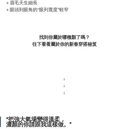
＋眉毛天生細長
＋眼頭到眼角的“眼列寬度”較窄
找到你屬於哪種顏了嗎？
往下看看屬於你的新春穿搭秘笈
↓ 
↓ 
↓ 
“把強大氣場變得溫柔，
濃顏的你請跟我這樣做。”