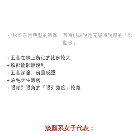
小松菜奈是典型的濃顏，有時也被說是充滿時尚感的「厭
世臉」
＋五官在臉上所佔的比例較大
＋臉部輪廓較銳利
＋五官深邃、份量感重
＋眉毛天生濃密
＋眼頭到眼角的「眼列寬度」較寬
淡顏系女子代表：