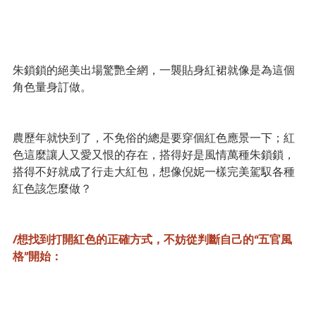
朱鎖鎖的絕美出場驚艷全網，一襲貼身紅裙就像是為這個
角色量身訂做。
農歷年就快到了，不免俗的總是要穿個紅色應景一下；紅
色這麼讓人又愛又恨的存在，搭得好是風情萬種朱鎖鎖，
搭得不好就成了行走大紅包，想像倪妮一樣完美駕馭各種
紅色該怎麼做？
/想找到打開紅色的正確方式，不妨從判斷自己的“五官風
格”開始：