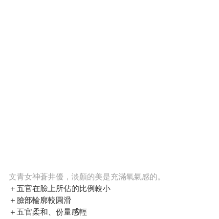
文青女神蒼井優，淡顏的美是充滿氧氣感的。
＋五官在臉上所佔的比例較小
＋臉部輪廓較圓滑
＋五官柔和、份量感輕