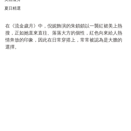
夏日精選
在《流金歲月》中，倪妮飾演的朱鎖鎖以一襲紅裙美上熱
搜，正如她直來直往、落落大方的個性，紅色向來給人熱
情奔放的印象，因此在日常穿搭上，常常被認為是大膽的
選擇。