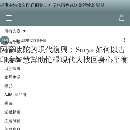
提供中港澳台配送服務，方便您購物或送贈禮物給親朋。
所有文章
AJIAJ
讀畢需時 5 分鐘
所有文章
阿育吠陀的現代復興：Surya 如何以古
肌膚保養
印度智慧幫助忙碌現代人找回身心平衡
頭髮洗護
口腔保養
家居生活
嬰兒
AJIAJ與品牌
香氛
送禮精選
主題測驗
美體瘦身