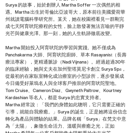
Surya 的故事，始於創辦人 Martha Soffer 一次偶然的相
遇。Martha 出生於哥倫比亞波哥大，原本前往美國愛荷華
州就讀電腦科學研究所。某天，她在校園裡看見一群剛完
成七天阿育吠陀療程的女性，臉上散發著無法言喻的平靜
光芒與健康光澤。那一刻，她的人生軌跡徹底改變。
Martha 開始投入阿育吠陀的學習與實踐。她不僅成為 
Panchakarma 大師、阿育吠陀廚師、草本 Rasayanist（長壽
療法專家），更精通脈診（Nadi Vijnana）。經過超過30年
的臨床經驗，她與丈夫在加州聖塔莫尼卡創立 Surya Spa，
從最初的在家臥室轉化成治療室的小型診所，逐步發展成
今日備受好萊塢名人與全球客戶推崇的阿育吠陀聖地。
Tom Cruise、Cameron Diaz、Gwyneth Paltrow、Kourtney 
Kardashian 等名人，都是 Surya 的忠實支持者。
Martha 經常說：「我們的身體如此聰明，它只需要正確的
引導，就能自我療癒。」Surya 的誕生，正是她將這份信念
轉化為產品與體驗的結果。品牌名稱「Surya」在梵文中意
為「太陽」，象徵生命活力、溫暖與療癒之光，正如 
Martha 希望每一位客戶都能像太陽般重拾內在光芒。