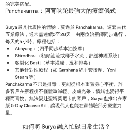
的完美搭配。
Panchakarma：阿育吠陀最強大的療癒儀式
Surya 最具代表性的體驗，莫過於 Panchakarma。這套古代
五業療法，通常需連續5至28天，由兩位治療師同步進行，
每天約4小時。療程包括：
Abhyanga（四手同步草本油按摩）
Shirodhara（額頭油流或椰子水流，舒緩神經系統）
客製化 Basti（草本灌腸，溫和排毒）
其他針對性療程（如 Garshana 絲手套按摩、Yoni 
Steam 等）
Panchakarma 不只是排毒，更能從根本重置身心平衡。許
多客戶在療程後不僅體重減輕、皮膚光采，情緒也變得平
穩而喜悅。無法親赴聖塔莫尼卡的客戶，Surya 也推出在家
版 5-Day Cleanse Kit，讓現代人也能在家體驗部分療癒力
量。
如何將 Surya 融入忙碌日常生活？