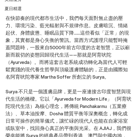
夏日精選
在快節奏的現代都市生活中，我們每天面對無止盡的壓
力、環境污染、藍光輻射與不規律作息。皮膚暗沉、情緒
起伏、身體疲憊、睡眠品質下降……這些看似「正常」的現
象，其實都是身心失衡的警訊。當西方式護理只能暫時掩
蓋問題時，一股來自5000年前古印度的古老智慧，正以嶄
新而親切的姿態回歸現代生活——那就是阿育吠陀
（Ayurveda）。而將這套古老系統成功轉化為當代人可輕
鬆實踐的現代養生哲學與頂級護膚體驗的，正是由國際知
名阿育吠陀專家 Martha Soffer 所創立的 Surya。
Surya 不只是一個護膚品牌，更是一座連接古印度智慧與現
代生活的橋樑。它以「Ayurveda for Modern Life」（阿育吠
陀現代生活）為核心理念，將傳統 Panchakarma（五業療
法）、草本油按摩、Dosha 體質平衡等深奧概念，轉化成
日常可操作的簡單儀式，讓忙碌的現代人也能在自家浴室
或臥室中，找回身心真正的平衡與光采。在 AJIAJ，我們很
榮幸能將 Surya 的經典產品帶到香港、澳門與中國內地，