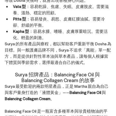
導致 Dosha 失衡時，就會出現各種身心問題。
Vata 型
：容易乾躁、焦慮、失眠、皮膚脫皮。需要滋
養、溫熱、穩定的照顧。
Pitta 型
：容易發炎、易怒、皮膚紅腫油膩。需要冷
卻、舒緩的平衡。
Kapha 型
：容易水腫、嗜睡、皮膚厚重暗沉。需要活
化、輕盈的刺激。
Surya 的所有產品與療程，都以幫助客戶重新平衡 Dosha 為
目標。與一般護膚品牌不同，Surya 不追求「萬能」單一配
方，而是提供針對性草本油與草本產品，讓每個人根據當
下體質與季節需求，選擇最適合自己的儀式。
Surya 招牌產品：Balancing Face Oil 與 
Balancing Collagen Cream 的故事
Surya 最受歡迎的兩款明星產品，正是 Martha 親自為自己
與客戶量身打造的「液體黃金」——
Balancing Face Oil
 與 
Balancing Collagen Cream
。
Balancing Face Oil 是一瓶富含多種草本與珍貴植物油的平