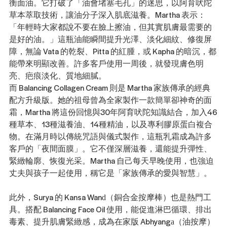
衡面油。它打破了「油會堵塞毛孔」的迷思，以阿育吠陀
草本萃取技術，讓油分子深入肌底滋養。Martha 表示：
「年輕時大家都說不要在臉上擦油，但其實肌膚最需要的
是好的油。」這瓶油能瞬間提升光澤、淡化細紋、修復屏
障，無論 Vata 的乾裂、Pitta 的紅腫，或 Kapha 的暗沉，都
能帶來明顯改善。許多客戶使用一周後，就發現膚色明
亮、疤痕淡化、質地細膩。
而 Balancing Collagen Cream 則是 Martha 家族傳承的經典
配方升級版。她的祖母曾為全家製作一款簡單卻神奇的面
霜，Martha 將這份回憶與30年阿育吠陀知識結合，加入46
種草本、13種滋養油、14種精油，以及專利膠原蛋白複合
物。在滿月時以傳統咒語與儀式製作，這瓶乳霜成為許多
客戶的「夜間面膜」。它不僅深層滋養，還能提升彈性、
緊緻輪廓、恢復光采。Martha 自己每天早晚使用，也強迫
丈夫與孩子一起使用，稱它是「家族傳承的愛與智慧」。
此外，Surya 的 Kansa Wand（銅合金按摩棒）也是熱門工
具。搭配 Balancing Face Oil 使用，能促進淋巴循環、排出
毒素、提升肌膚緊緻感，成為在家版 Abhyanga（油按摩）