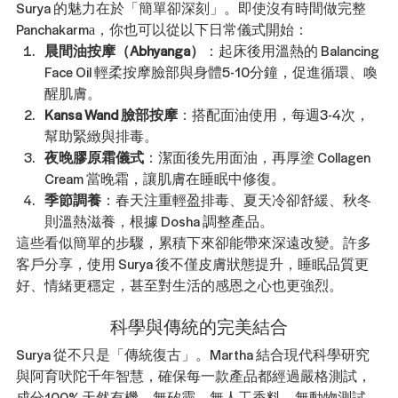
Surya 的魅力在於「簡單卻深刻」。即使沒有時間做完整 
Panchakarma，你也可以從以下日常儀式開始：
晨間油按摩（Abhyanga）
：起床後用溫熱的 Balancing 
Face Oil 輕柔按摩臉部與身體5-10分鐘，促進循環、喚
醒肌膚。
Kansa Wand 臉部按摩
：搭配面油使用，每週3-4次，
幫助緊緻與排毒。
夜晚膠原霜儀式
：潔面後先用面油，再厚塗 Collagen 
Cream 當晚霜，讓肌膚在睡眠中修復。
季節調養
：春天注重輕盈排毒、夏天冷卻舒緩、秋冬
則溫熱滋養，根據 Dosha 調整產品。
這些看似簡單的步驟，累積下來卻能帶來深遠改變。許多
客戶分享，使用 Surya 後不僅皮膚狀態提升，睡眠品質更
好、情緒更穩定，甚至對生活的感恩之心也更強烈。
科學與傳統的完美結合
Surya 從不只是「傳統復古」。Martha 結合現代科學研究
與阿育吠陀千年智慧，確保每一款產品都經過嚴格測試，
成分100% 天然有機，無矽靈、無人工香料、無動物測試。