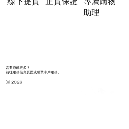
線下提貨
正貨保證
專屬購物
助理
需要瞭解更多？
前往
服務信息
頁面或聯繫客戶服務。
Ⓒ 2026