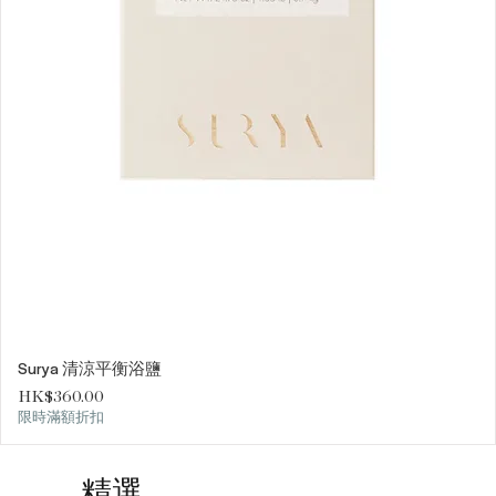
Surya 清涼平衡浴鹽
價格
HK$360.00
限時滿額折扣
精選