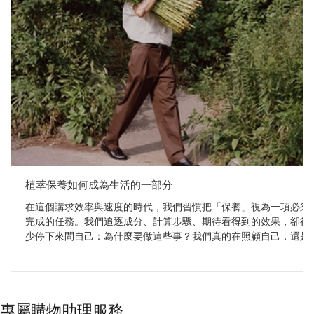
植萃保養如何成為生活的一部分
在這個講求效率與速度的時代，我們習慣把「保養」視為一項必須
完成的任務。我們追逐成分、計算步驟、期待看得到的效果，卻很
少停下來問自己：為什麼要做這些事？我們真的在照顧自己，還是
只是在執行一張永遠寫不完的清單？ 當我們把視角轉向傳統植萃智
慧，答案開始變得不同。Sudtana、Surya 與 Mauli Rituals 這三個品
牌，雖然來自不同文化，卻共享同一個核心：植物從來不是工具，
而是與身體重新建立連結的媒介。它們不追求速效，而是邀請我們
專屬購物助理服務
把保養從「要做的事」，慢慢轉化為「想做的事」——一種帶著溫