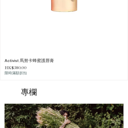
Activist 馬努卡蜂蜜護唇膏
價格
HK$380.00
限時滿額折扣
專欄