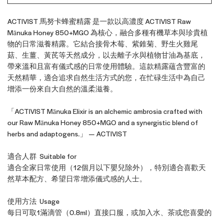
ACTIVIST 馬努卡蜂蜜精露 是一款以高濃度 ACTIVIST Raw
Mānuka Honey 850+MGO 為核心，融合多種有機草本與珍貴植
物的日常滋養精露。它結合接骨木莓、紫錐菊、野生火雞尾
菇、生薑、黃芪等天然成分，以去離子水與植物甘油為基底，
帶來溫和且富有儀式感的日常使用體驗。這款精露蘊含豐富的
天然精華，適合追求自然生活方式的您，在忙碌生活中為自己
增添一份來自大自然的溫柔滋養。
「ACTIVIST Mānuka Elixir is an alchemic ambrosia crafted with
our Raw Mānuka Honey 850+MGO and a synergistic blend of
herbs and adaptogens.」 — ACTIVIST
適合人群 Suitable for
適合全家日常使用（12個月以下嬰兒除外），特別適合喜歡天
然草本配方、希望日常增添儀式感的人士。
使用方法 Usage
每日可取1滿滴管（0.8ml）直接口服，或加入水、茶或您喜愛的