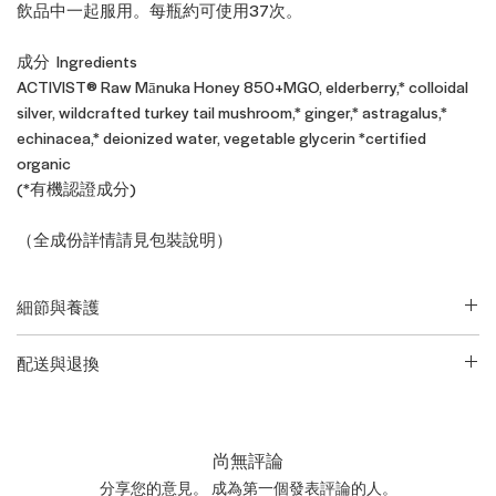
飲品中一起服用。每瓶約可使用37次。
成分 Ingredients
ACTIVIST® Raw Mānuka Honey 850+MGO, elderberry,* colloidal
silver, wildcrafted turkey tail mushroom,* ginger,* astragalus,*
echinacea,* deionized water, vegetable glycerin *certified
organic
(*有機認證成分)
（全成份詳情請見包裝說明）
細節與養護
請查閱包裝了解完整說明
配送與退換
• 產品英文名稱與凈含量：
Activist
如欲了解更多配送信息及退貨換貨政策請前往本網站
服務信息
Mānuka Immune Elixir / 30 ml
頁面。 產品退貨時必須保持未開封、未使用、保留原包裝的狀
態。請注意：由於運送限制原因，香水、指甲油、蠟燭、噴霧
尚無評論
產品一旦售出將不予退換。
分享您的意見。 成為第一個發表評論的人。