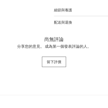
細節與養護
請查閱包裝了解完整說明
配送與退換
• 產品英文名稱與凈含量：
Activist
如欲了解更多配送信息及退貨換
1000+MGO Raw Mānuka Honey / 1
封、未使用、保留原包裝的狀態
尚無評論
一旦售出將不予退換。
分享您的意見。 成為第一個發表評論的人。
留下評價