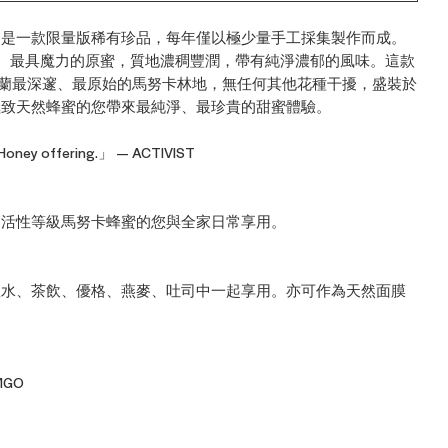
0+MGO 是一款限量版稀有珍品，每年僅以極少量手工採集製作而成。
中最極致、最具魔力的原蜜，質地濃稠豐潤，帶有純淨濃郁的風味。這款
紐西蘭最深邃、最原始的馬努卡林地，無任何其他花種干擾，盛裝於
極致天然蜂蜜的您帶來最純淨、最珍貴的甜蜜體驗。
Honey offering.」 — ACTIVIST
高活性等級馬努卡蜂蜜的您與全家日常享用。
溫水、茶飲、優格、燕麥、吐司中一起享用。亦可作為天然面膜
+MGO