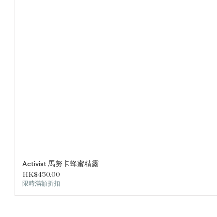
Activist 馬努卡蜂蜜精露
價格
HK$450.00
限時滿額折扣