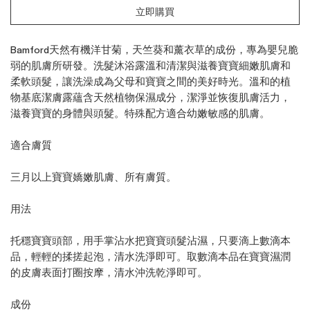
立即購買
Bamford天然有機洋甘菊，天竺葵和薰衣草的成份，專為嬰兒脆
弱的肌膚所研發。洗髮沐浴露溫和清潔與滋養寶寶細嫩肌膚和
柔軟頭髮，讓洗澡成為父母和寶寶之間的美好時光。溫和的植
物基底潔膚露蘊含天然植物保濕成分，潔淨並恢復肌膚活力，
滋養寶寶的身體與頭髮。特殊配方適合幼嫩敏感的肌膚。
適合膚質
三月以上寶寶嬌嫩肌膚、所有膚質。
用法
托穩寶寶頭部，用手掌沾水把寶寶頭髮沾濕，只要滴上數滴本
品，輕輕的揉搓起泡，清水洗淨即可。取數滴本品在寶寶濕潤
的皮膚表面打圈按摩，清水沖洗乾淨即可。
成份