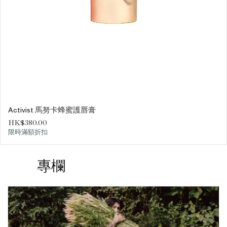
Activist 馬努卡蜂蜜護唇膏
價格
HK$380.00
限時滿額折扣
專欄