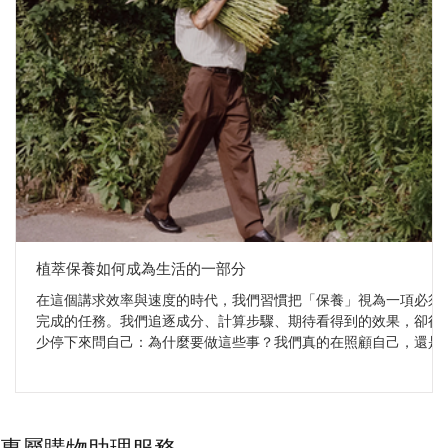
植萃保養如何成為生活的一部分
在這個講求效率與速度的時代，我們習慣把「保養」視為一項必須
完成的任務。我們追逐成分、計算步驟、期待看得到的效果，卻很
少停下來問自己：為什麼要做這些事？我們真的在照顧自己，還是
只是在執行一張永遠寫不完的清單？ 當我們把視角轉向傳統植萃智
慧，答案開始變得不同。Sudtana、Surya 與 Mauli Rituals 這三個品
牌，雖然來自不同文化，卻共享同一個核心：植物從來不是工具，
而是與身體重新建立連結的媒介。它們不追求速效，而是邀請我們
專屬購物助理服務
把保養從「要做的事」，慢慢轉化為「想做的事」——一種帶著溫