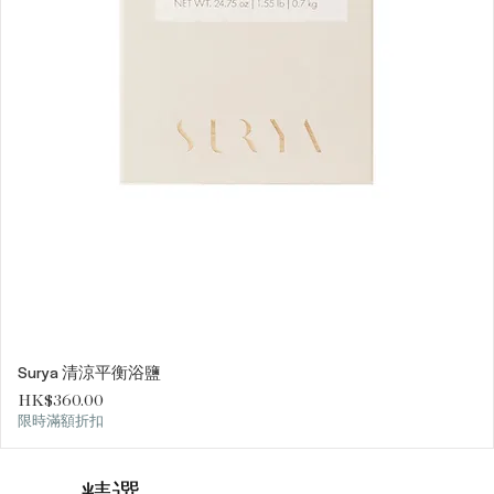
Surya 清涼平衡浴鹽
價格
HK$360.00
限時滿額折扣
精選