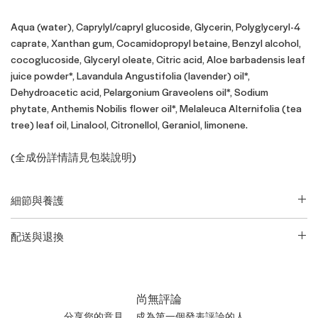
Aqua (water), Caprylyl/capryl glucoside, Glycerin, Polyglyceryl-4
caprate, Xanthan gum, Cocamidopropyl betaine, Benzyl alcohol,
cocoglucoside, Glyceryl oleate, Citric acid, Aloe barbadensis leaf
juice powder*, Lavandula Angustifolia (lavender) oil*,
Dehydroacetic acid, Pelargonium Graveolens oil*, Sodium
phytate, Anthemis Nobilis flower oil*, Melaleuca Alternifolia (tea
tree) leaf oil, Linalool, Citronellol, Geraniol, limonene.
(全成份詳情請見包裝說明)
細節與養護
請查閱包裝了解完整說明
配送與退換
• 產品英文名稱與凈含量：
Bamford
如欲了解更多配送信息及退貨換貨政策請前往本網站
服務信息
Chamomile Hair & Body Wash
頁面。 產品退貨時必須保持未開封、未使用、保留原包裝的狀
態。請注意：由於運送限制原因，香水、指甲油、蠟燭、噴霧
尚無評論
產品一旦售出將不予退換。
分享您的意見。 成為第一個發表評論的人。