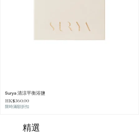
Surya 清涼平衡浴鹽
價格
HK$360.00
限時滿額折扣
精選