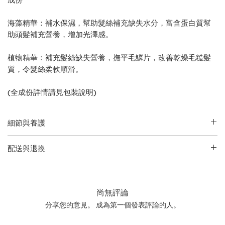
海藻精華：補水保濕，幫助髮絲補充缺失水分，富含蛋白質幫
助頭髮補充營養，增加光澤感。
植物精華：補充髮絲缺失營養，撫平毛鱗片，改善乾燥毛糙髮
質，令髮絲柔軟順滑。
(全成份詳情請見包裝說明)
細節與養護
請查閱包裝了解完整說明
配送與退換
• 產品英文名稱與凈含量：
Leonor Greyl
如欲了解更多配送信息及退貨換貨政策請前往本網站
服務信息
Bain Volumateur Aux Algues / 200 ml
頁面。 產品退貨時必須保持未開封、未使用、保留原包裝的狀
態。請注意：由於運送限制原因，香水、指甲油、蠟燭、噴霧
尚無評論
產品一旦售出將不予退換。
分享您的意見。 成為第一個發表評論的人。