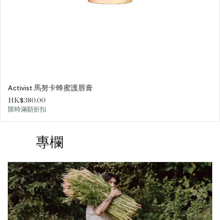
Activist 馬努卡蜂蜜護唇膏
價格
HK$380.00
限時滿額折扣
專欄