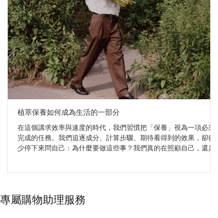
植萃保養如何成為生活的一部分
在這個講求效率與速度的時代，我們習慣把「保養」視為一項必須
完成的任務。我們追逐成分、計算步驟、期待看得到的效果，卻很
少停下來問自己：為什麼要做這些事？我們真的在照顧自己，還是
只是在執行一張永遠寫不完的清單？ 當我們把視角轉向傳統植萃智
慧，答案開始變得不同。Sudtana、Surya 與 Mauli Rituals 這三個品
牌，雖然來自不同文化，卻共享同一個核心：植物從來不是工具，
而是與身體重新建立連結的媒介。它們不追求速效，而是邀請我們
專屬購物助理服務
把保養從「要做的事」，慢慢轉化為「想做的事」——一種帶著溫
度、節奏與儀式感的自我照顧。