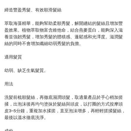
締造豐盈秀髮、有效順滑髮絲
萃取海藻精華，能夠幫助柔順秀髮，解開纏結的髮絲且增加豐
盈效果。植物萃取物富含維他命，結合燕麥蛋白，能夠深入滋
養並強韌秀髮，增加秀髮的體積感、蓬鬆感和光澤度。滋潤髮
絲的同時不會增加纖細幼弱秀髮的負擔。
適用髮質
幼弱、缺乏生氣髮質。
用法
洗髪前梳順髮絲，再徹底濕潤頭髮，取適量產品於手心稍加搓
揉，出泡沫後再均勻塗抹於髮絲與頭皮，以打圈的方式按摩頭
皮3~5分鐘，重複加水揉搓，直至泡沬增多，再輕輕搓揉髮絲，
最後以溫水徹底洗淨。
成份