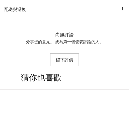
請查閱包裝了解完整說明
配送與退換
• 產品英文名稱與凈含量：
Oribe
如欲了解更多配送信息及退貨換貨政策請前往本網站
服務信息
Serene Scalp Oil Control Shampoo / 250ml
頁面。 產品退貨時必須保持未開封、未使用、保留原包裝的狀
態。請注意：由於運送限制原因，香水、指甲油、蠟燭、噴霧
尚無評論
產品一旦售出將不予退換。
分享您的意見。 成為第一個發表評論的人。
留下評價
​猜你也喜歡