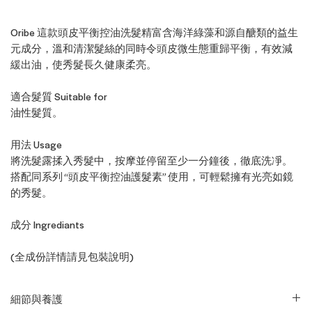
Oribe 這款頭皮平衡控油洗髮精富含海洋綠藻和源自醣類的益生
元成分，溫和清潔髮絲的同時令頭皮微生態重歸平衡，有效減
緩出油，使秀髮長久健康柔亮。
適合髮質 Suitable for
油性髮質。
用法 Usage
將洗髮露揉入秀髮中，按摩並停留至少一分鐘後，徹底洗凈。
搭配同系列 “頭皮平衡控油護髮素” 使用，可輕鬆擁有光亮如鏡
的秀髮。
成分 Ingrediants
(全成份詳情請見包裝說明)
細節與養護