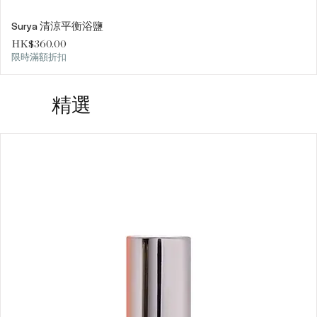
Surya 清涼平衡浴鹽
價格
HK$360.00
限時滿額折扣
精選