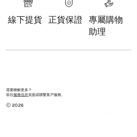
線下提貨
正貨保證
專屬購物
助理
需要瞭解更多？
前往
服務信息
頁面或聯繫客戶服務。
Ⓒ 2026