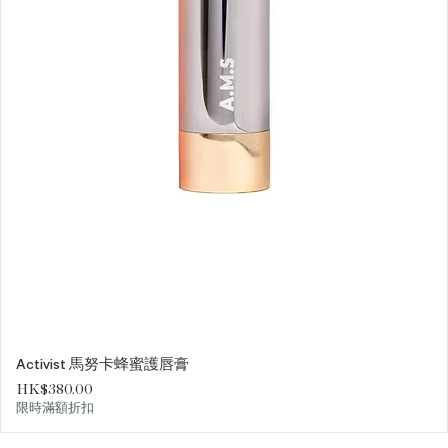
Activist 馬努卡蜂蜜護唇膏
價格
HK$380.00
限時滿額折扣