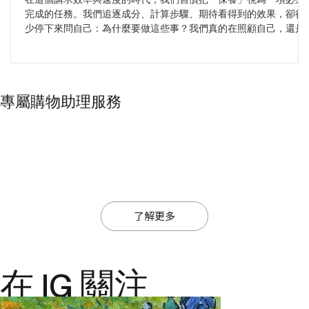
完成的任務。我們追逐成分、計算步驟、期待看得到的效果，卻很
少停下來問自己：為什麼要做這些事？我們真的在照顧自己，還是
只是在執行一張永遠寫不完的清單？ 當我們把視角轉向傳統植萃智
慧，答案開始變得不同。Sudtana、Surya 與 Mauli Rituals 這三個品
牌，雖然來自不同文化，卻共享同一個核心：植物從來不是工具，
而是與身體重新建立連結的媒介。它們不追求速效，而是邀請我們
專屬購物助理服務
把保養從「要做的事」，慢慢轉化為「想做的事」——一種帶著溫
度、節奏與儀式感的自我照顧。
了解更多
在 IG 關注