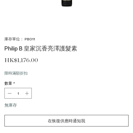
庫存單位： PB011
Philip B 皇家沉香亮澤護髮素
價格
HK$1,176.00
限時滿額折扣
數量
*
無庫存
在恢復供應時通知我