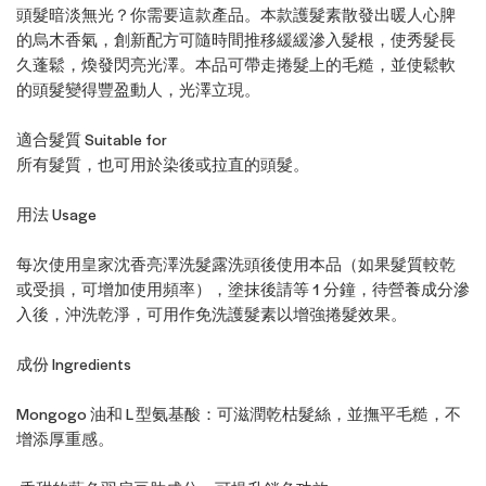
頭髮暗淡無光？你需要這款產品。本款護髮素散發出暖人心脾
的烏木香氣，創新配方可隨時間推移緩緩滲入髮根，使秀髮長
久蓬鬆，煥發閃亮光澤。本品可帶走捲髮上的毛糙，並使鬆軟
的頭髮變得豐盈動人，光澤立現。
適合髮質 Suitable for
所有髮質，也可用於染後或拉直的頭髮。
用法 Usage
每次使用皇家沈香亮澤洗髮露洗頭後使用本品（如果髮質較乾
或受損，可增加使用頻率），塗抹後請等 1 分鐘，待營養成分滲
入後，沖洗乾淨，可用作免洗護髮素以增強捲髮效果。
成份 Ingredients
Mongogo 油和 L 型氨基酸：可滋潤乾枯髮絲，並撫平毛糙，不
增添厚重感。