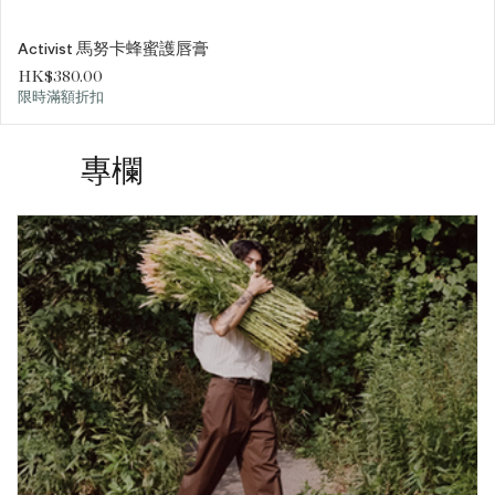
Activist 馬努卡蜂蜜護唇膏
價格
HK$380.00
限時滿額折扣
專欄