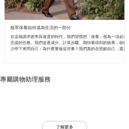
植萃保養如何成為生活的一部分
在這個講求效率與速度的時代，我們習慣把「保養」視為一項必須
完成的任務。我們追逐成分、計算步驟、期待看得到的效果，卻很
少停下來問自己：為什麼要做這些事？我們真的在照顧自己，還是
只是在執行一張永遠寫不完的清單？ 當我們把視角轉向傳統植萃智
慧，答案開始變得不同。Sudtana、Surya 與 Mauli Rituals 這三個品
牌，雖然來自不同文化，卻共享同一個核心：植物從來不是工具，
而是與身體重新建立連結的媒介。它們不追求速效，而是邀請我們
專屬購物助理服務
把保養從「要做的事」，慢慢轉化為「想做的事」——一種帶著溫
度、節奏與儀式感的自我照顧。
了解更多