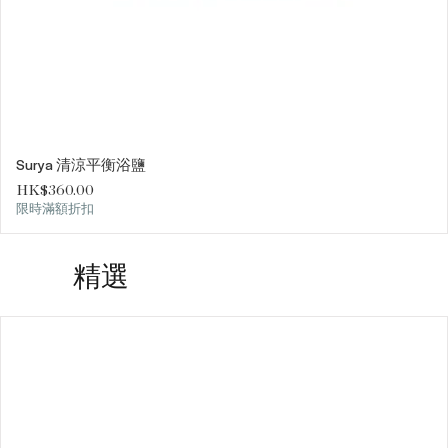
Surya 清涼平衡浴鹽
價格
HK$360.00
限時滿額折扣
精選