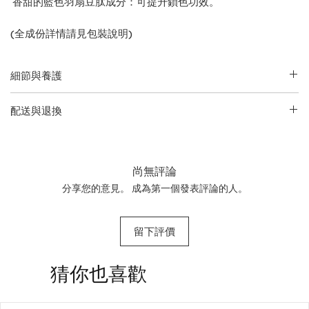
香甜的藍色羽扇豆肽成分：可提升鎖色功效。
(全成份詳情請見包裝說明)
細節與養護
請查閱包裝了解完整說明
配送與退換
• 產品英文名稱與凈含量：
P
hilip B
如欲了解更多配送信息及退貨換貨政策請前往本網站
服務信息
OUD Royal Forever Shine Conditioner / 178ml
頁面。 產品退貨時必須保持未開封、未使用、保留原包裝的狀
態。請注意：由於運送限制原因，香水、指甲油、蠟燭、噴霧
尚無評論
產品一旦售出將不予退換。
分享您的意見。 成為第一個發表評論的人。
留下評價
​猜你也喜歡