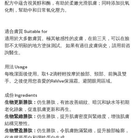
配方中蘊含視黃醇和酶，有助於柔嫩光滑肌膚；同時添加抗氧
化劑，幫助中和日常氧化壓力。
適合膚質 Suitable for
適用於大多數膚質。極其敏感性的皮膚，在前三天，可以在臉
部不太明顯的地方塗抹測試。 如果有過往皮膚病史，請用前咨
詢醫生。
用法 Usage
每晚潔面後使用。取1-2滴輕輕按摩於臉部、頸部、前胸及雙
手。之後使用您喜愛的RéVive保濕霜。避開眼周區域。
成份 Ingredients
生物更新勝肽：
仿生勝肽，有效改善細紋、暗沉和缺水等初期
老化跡象，促進肌膚更新和再生。
生物緊緻勝肽：
仿生勝肽，提升肌膚密度與緊緻度，增強肌膚
結構完整性。
生物豐盈勝肽：
仿生勝肽，令肌膚飽滿緊緻，提升臉部輪廓，
促進膠原蛋白和彈性蛋白生成。