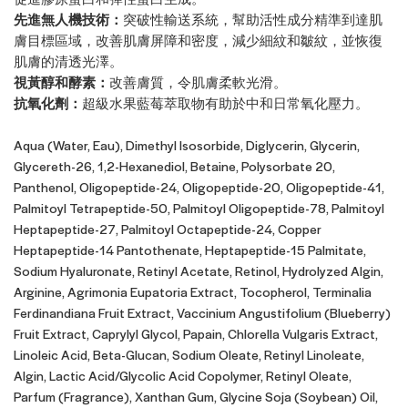
先進無人機技術：
突破性輸送系統，幫助活性成分精準到達肌
膚目標區域，改善肌膚屏障和密度，減少細紋和皺紋，並恢復
肌膚的清透光澤。
視黃醇和酵素：
改善膚質，令肌膚柔軟光滑。
抗氧化劑：
超級水果藍莓萃取物有助於中和日常氧化壓力。
Aqua (Water, Eau), Dimethyl Isosorbide, Diglycerin, Glycerin,
Glycereth-26, 1,2-Hexanediol, Betaine, Polysorbate 20,
Panthenol, Oligopeptide-24, Oligopeptide-20, Oligopeptide-41,
Palmitoyl Tetrapeptide-50, Palmitoyl Oligopeptide-78, Palmitoyl
Heptapeptide-27, Palmitoyl Octapeptide-24, Copper
Heptapeptide-14 Pantothenate, Heptapeptide-15 Palmitate,
Sodium Hyaluronate, Retinyl Acetate, Retinol, Hydrolyzed Algin,
Arginine, Agrimonia Eupatoria Extract, Tocopherol, Terminalia
Ferdinandiana Fruit Extract, Vaccinium Angustifolium (Blueberry)
Fruit Extract, Caprylyl Glycol, Papain, Chlorella Vulgaris Extract,
Linoleic Acid, Beta-Glucan, Sodium Oleate, Retinyl Linoleate,
Algin, Lactic Acid/Glycolic Acid Copolymer, Retinyl Oleate,
Parfum (Fragrance), Xanthan Gum, Glycine Soja (Soybean) Oil,