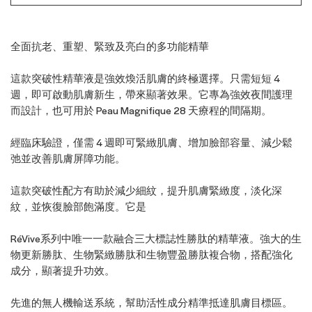
全面抗老、重塑、緊致及亮白的多功能精華
這款突破性精華液是強效煥活肌膚的終極選擇。只需短短 4
週，即可啟動肌膚新生，帶來顯著效果。它專為強效夜間護理
而設計，也可用於 Peau Magnifique 28 天療程的間隔期。
經臨床驗證，僅需 4 週即可緊緻肌膚、增加臉部容量、減少鬆
弛並改善肌膚屏障功能。
這款突破性配方有助於減少細紋，提升肌膚緊緻度，淡化深
紋，並恢復臉部飽滿度。它是
RéVive系列中唯一一款融合三大標誌性勝肽的精華液。強大的生
物更新勝肽、生物緊緻勝肽和生物豐盈勝肽複合物，搭配強化
成分，顯著提升功效。
先進的無人機輸送系統，幫助活性成分精準抵達肌膚目標區。