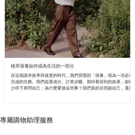
植萃保養如何成為生活的一部分
在這個講求效率與速度的時代，我們習慣把「保養」視為一項必須
完成的任務。我們追逐成分、計算步驟、期待看得到的效果，卻很
少停下來問自己：為什麼要做這些事？我們真的在照顧自己，還是
只是在執行一張永遠寫不完的清單？ 當我們把視角轉向傳統植萃智
慧，答案開始變得不同。Sudtana、Surya 與 Mauli Rituals 這三個品
牌，雖然來自不同文化，卻共享同一個核心：植物從來不是工具，
而是與身體重新建立連結的媒介。它們不追求速效，而是邀請我們
專屬購物助理服務
把保養從「要做的事」，慢慢轉化為「想做的事」——一種帶著溫
度、節奏與儀式感的自我照顧。