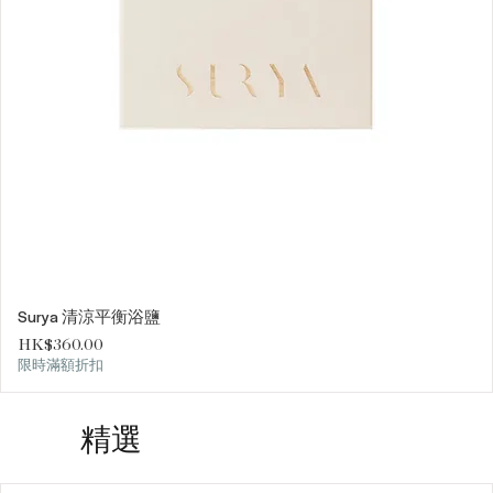
Surya 清涼平衡浴鹽
價格
HK$360.00
限時滿額折扣
精選