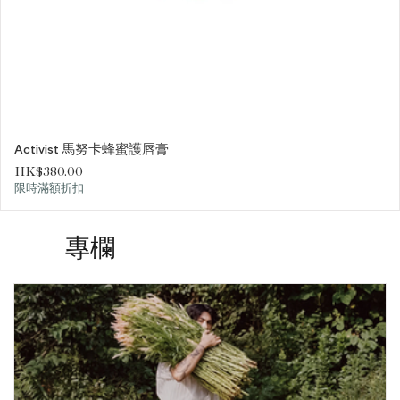
Activist 馬努卡蜂蜜護唇膏
價格
HK$380.00
限時滿額折扣
專欄