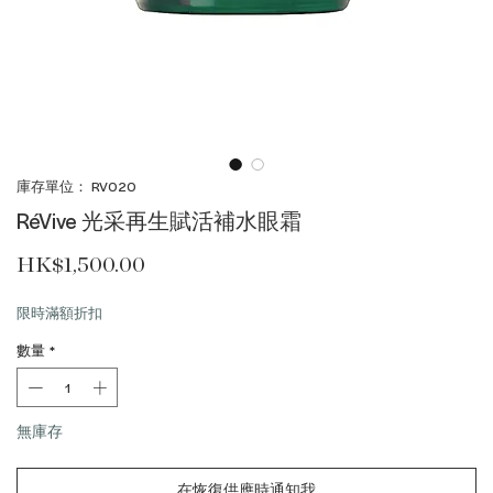
庫存單位： RV020
RéVive 光采再生賦活補水眼霜
價格
HK$1,500.00
限時滿額折扣
數量
*
無庫存
在恢復供應時通知我