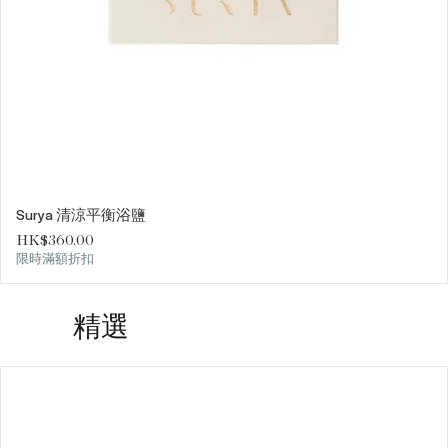
Surya 清涼平衡浴鹽
價格
HK$360.00
限時滿額折扣
精選