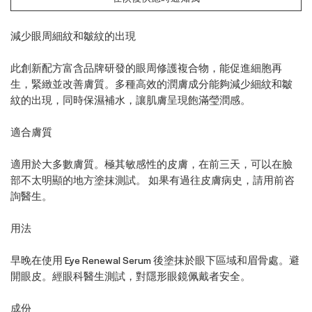
減少眼周細紋和皺紋的出現
此創新配方富含品牌研發的眼周修護複合物，能促進細胞再
生，緊緻並改善膚質。多種高效的潤膚成分能夠減少細紋和皺
紋的出現，同時保濕補水，讓肌膚呈現飽滿瑩潤感。
適合膚質
適用於大多數膚質。極其敏感性的皮膚，在前三天，可以在臉
部不太明顯的地方塗抹測試。 如果有過往皮膚病史，請用前咨
詢醫生。
用法
早晚在使用 Eye Renewal Serum 後塗抹於眼下區域和眉骨處。避
開眼皮。經眼科醫生測試，對隱形眼鏡佩戴者安全。
成份