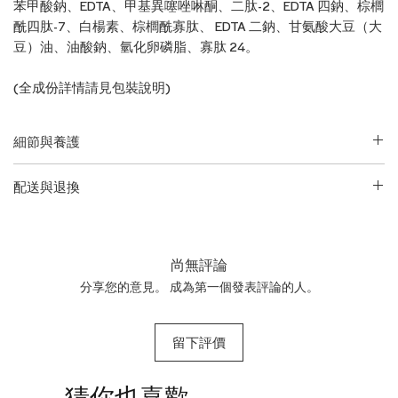
苯甲酸鈉、EDTA、甲基異噻唑啉酮、二肽-2、EDTA 四鈉、棕櫚
酰四肽-7、白楊素、棕櫚酰寡肽、 EDTA 二鈉、甘氨酸大豆（大
豆）油、油酸鈉、氫化卵磷脂、寡肽 24。
(全成份詳情請見包裝說明)
細節與養護
請查閱包裝了解完整說明
配送與退換
• 產品英文名稱與凈含量：
RéVive
如欲了解更多配送信息及退貨換貨政策請前往本網站
服務信息
Moisturizing Renewal Eye Cream 15ml
頁面。 產品退貨時必須保持未開封、未使用、保留原包裝的狀
態。請注意：由於運送限制原因，香水、指甲油、蠟燭、噴霧
尚無評論
產品一旦售出將不予退換。
分享您的意見。 成為第一個發表評論的人。
留下評價
​猜你也喜歡