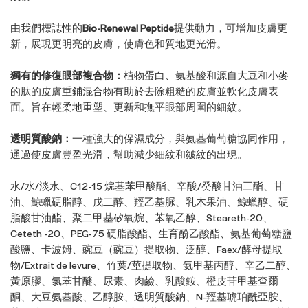
由我們標誌性的
Bio-Renewal Peptide
提供動力，可增加皮膚更
新，展現更明亮的皮膚，使膚色和質地更光滑。
獨有的修復眼部複合物：
植物蛋白、氨基酸和源自大豆和小麥
的肽的皮膚重鋪混合物有助於去除粗糙的皮膚並軟化皮膚表
面。旨在輕柔地重塑、更新和撫平眼部周圍的細紋。
透明質酸鈉：
一種強大的保濕成分，與氨基葡萄糖協同作用，
通過使皮膚豐盈光滑，幫助減少細紋和皺紋的出現。
水/水/淡水、C12-15 烷基苯甲酸酯、辛酸/癸酸甘油三酯、甘
油、鯨蠟硬脂醇、戊二醇、羥乙基脲、乳木果油、鯨蠟醇、硬
脂酸甘油酯、聚二甲基矽氧烷、苯氧乙醇、Steareth-20、
Ceteth -20、PEG-75 硬脂酸酯、生育酚乙酸酯、氨基葡萄糖鹽
酸鹽、卡波姆、豌豆（豌豆）提取物、泛醇、Faex/酵母提取
物/Extrait de levure、竹葉/莖提取物、氨甲基丙醇、辛乙二醇、
黃原膠、氯苯甘醚、尿素、肉鹼、乳酸銨、橙皮苷甲基查爾
酮、大豆氨基酸、乙醇胺、透明質酸鈉、N-羥基琥珀酰亞胺、