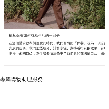
植萃保養如何成為生活的一部分
在這個講求效率與速度的時代，我們習慣把「保養」視為一項必須
完成的任務。我們追逐成分、計算步驟、期待看得到的效果，卻很
少停下來問自己：為什麼要做這些事？我們真的在照顧自己，還是
只是在執行一張永遠寫不完的清單？ 當我們把視角轉向傳統植萃智
慧，答案開始變得不同。Sudtana、Surya 與 Mauli Rituals 這三個品
牌，雖然來自不同文化，卻共享同一個核心：植物從來不是工具，
而是與身體重新建立連結的媒介。它們不追求速效，而是邀請我們
專屬購物助理服務
把保養從「要做的事」，慢慢轉化為「想做的事」——一種帶著溫
度、節奏與儀式感的自我照顧。