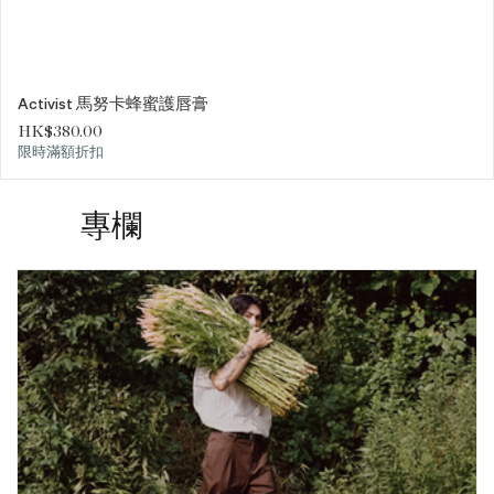
Activist 馬努卡蜂蜜護唇膏
價格
HK$380.00
限時滿額折扣
專欄